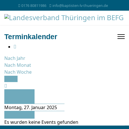
0176 80811986
info@baptisten-lv-thueringen.de
Terminkalender
Nach Jahr
Nach Monat
Nach Woche
Heute
Vorheriger
Tag
Montag, 27. Januar 2025
Folgetag
Es wurden keine Events gefunden