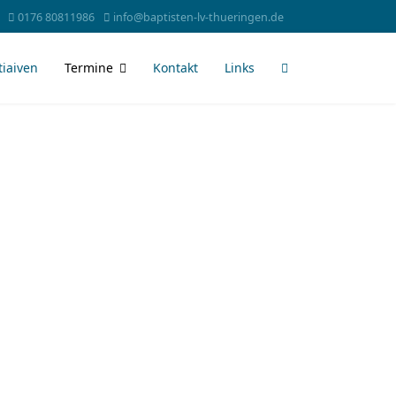
0176 80811986
info@baptisten-lv-thueringen.de
tiaiven
Termine
Kontakt
Links