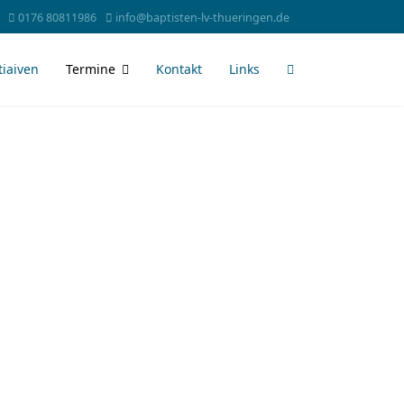
0176 80811986
info@baptisten-lv-thueringen.de
tiaiven
Termine
Kontakt
Links