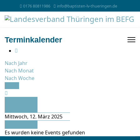
0176 80811986
info@baptisten-lv-thueringen.de
Terminkalender
Nach Jahr
Nach Monat
Nach Woche
Heute
Vorheriger
Tag
Mittwoch, 12. März 2025
Folgetag
Es wurden keine Events gefunden