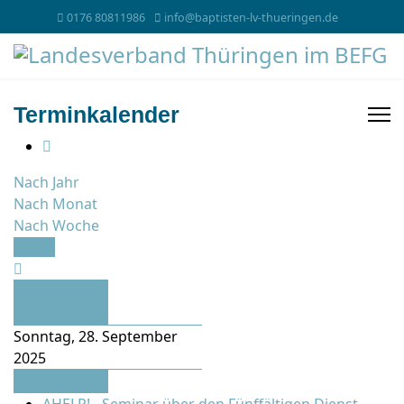
0176 80811986
info@baptisten-lv-thueringen.de
Terminkalender
Nach Jahr
Nach Monat
Nach Woche
Heute
Vorheriger
Tag
Sonntag, 28. September
2025
Folgetag