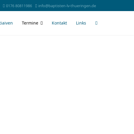
0176 80811986
info@baptisten-lv-thueringen.de
tiaiven
Termine
Kontakt
Links