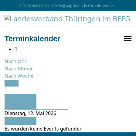
0176 80811986
info@baptisten-lv-thueringen.de
Terminkalender
Nach Jahr
Nach Monat
Nach Woche
Heute
Vorheriger
Tag
Dienstag, 12. Mai 2026
Folgetag
Es wurden keine Events gefunden