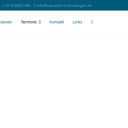
0176 80811986
info@baptisten-lv-thueringen.de
tiaiven
Termine
Kontakt
Links