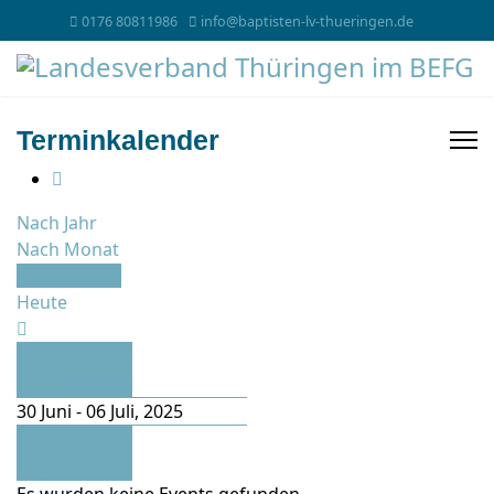
0176 80811986
info@baptisten-lv-thueringen.de
Terminkalender
Nach Jahr
Nach Monat
Nach Woche
Heute
Vorherige
Woche
30 Juni - 06 Juli, 2025
Folgende
Woche