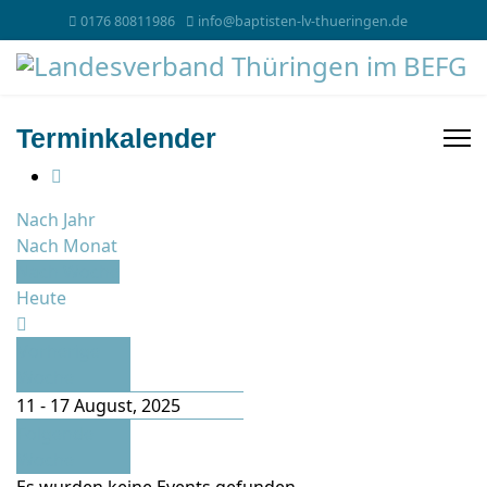
0176 80811986
info@baptisten-lv-thueringen.de
Terminkalender
Nach Jahr
Nach Monat
Nach Woche
Heute
Vorherige
Woche
11 - 17 August, 2025
Folgende
Woche