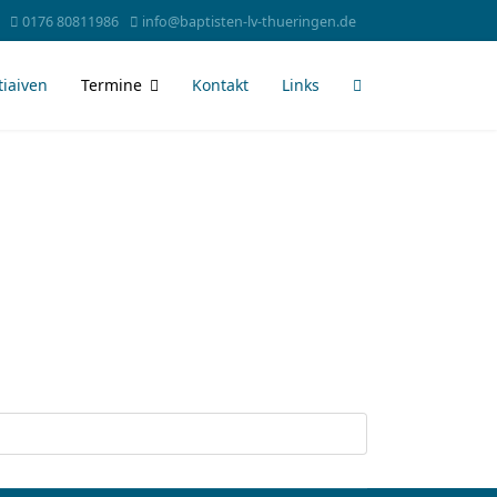
0176 80811986
info@baptisten-lv-thueringen.de
tiaiven
Termine
Kontakt
Links