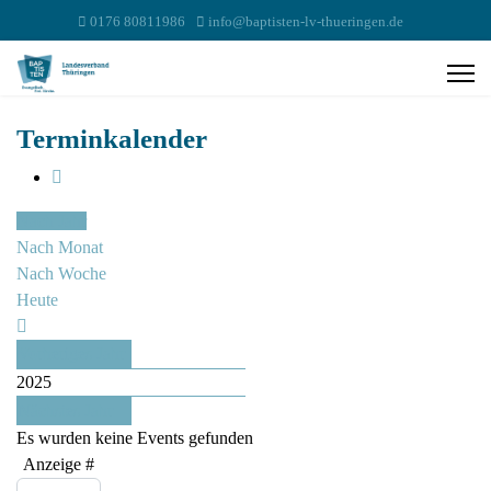
0176 80811986
info@baptisten-lv-thueringen.de
Terminkalender
Nach Jahr
Nach Monat
Nach Woche
Heute
Vorheriges Jahr
2025
Nächstes Jahr
Es wurden keine Events gefunden
Limite der Paginierungsliste
Anzeige #