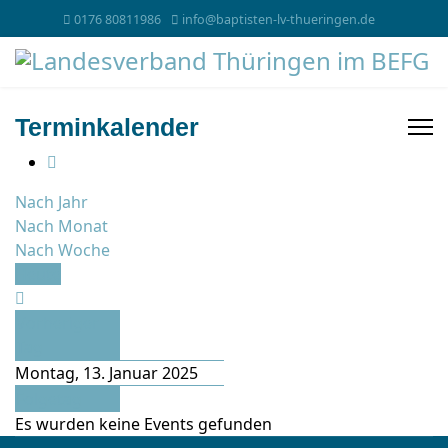
0176 80811986
info@baptisten-lv-thueringen.de
Terminkalender
Nach Jahr
Nach Monat
Nach Woche
Heute
Vorheriger
Tag
Montag, 13. Januar 2025
Folgetag
Es wurden keine Events gefunden