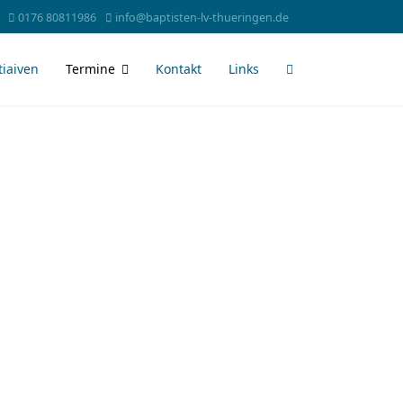
0176 80811986
info@baptisten-lv-thueringen.de
tiaiven
Termine
Kontakt
Links