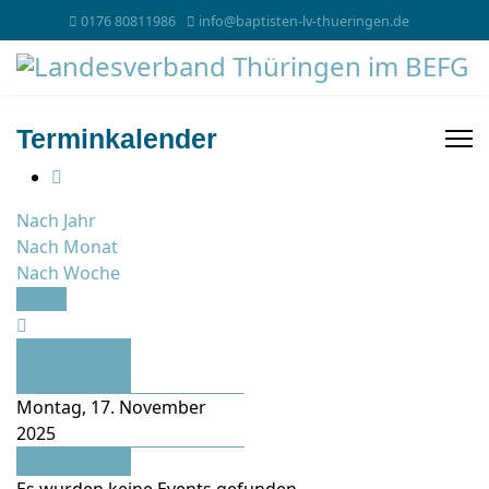
0176 80811986
info@baptisten-lv-thueringen.de
Terminkalender
Nach Jahr
Nach Monat
Nach Woche
Heute
Vorheriger
Tag
Montag, 17. November
2025
Folgetag