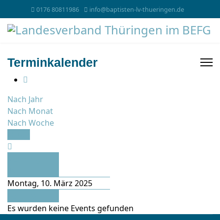
0176 80811986
info@baptisten-lv-thueringen.de
Terminkalender
Nach Jahr
Nach Monat
Nach Woche
Heute
Vorheriger
Tag
Montag, 10. März 2025
Folgetag
Es wurden keine Events gefunden