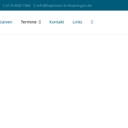
0176 80811986
info@baptisten-lv-thueringen.de
tiaiven
Termine
Kontakt
Links