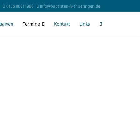
0176 80811986
info@baptisten-lv-thueringen.de
tiaiven
Termine
Kontakt
Links