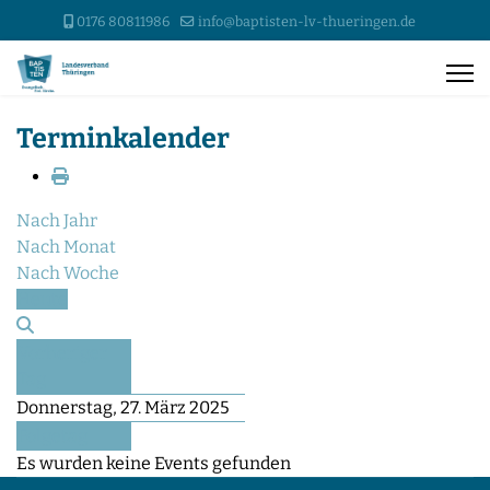
0176 80811986
info@baptisten-lv-thueringen.de
Terminkalender
Nach Jahr
Nach Monat
Nach Woche
Heute
Vorheriger
Tag
Donnerstag, 27. März 2025
Folgetag
Es wurden keine Events gefunden