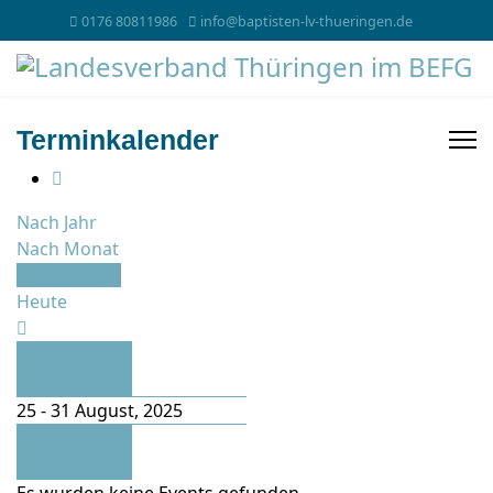
0176 80811986
info@baptisten-lv-thueringen.de
Terminkalender
Nach Jahr
Nach Monat
Nach Woche
Heute
Vorherige
Woche
25 - 31 August, 2025
Folgende
Woche