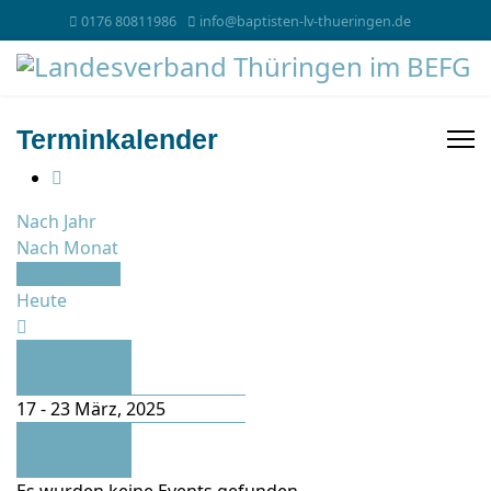
0176 80811986
info@baptisten-lv-thueringen.de
Terminkalender
Nach Jahr
Nach Monat
Nach Woche
Heute
Vorherige
Woche
17 - 23 März, 2025
Folgende
Woche