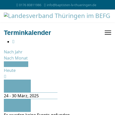
0176 80811986
info@baptisten-lv-thueringen.de
Terminkalender
Nach Jahr
Nach Monat
Nach Woche
Heute
Vorherige
Woche
24 - 30 März, 2025
Folgende
Woche